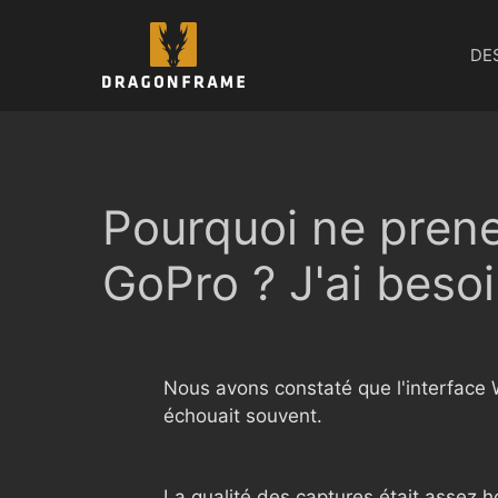
Aller
au
DE
contenu
Pourquoi ne pren
GoPro ? J'ai besoi
Nous avons constaté que l'interface 
échouait souvent.
La qualité des captures était assez h