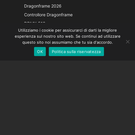
Japanese
Dragonframe 2026
French
Controllore Dragonframe
Spanish
DDMX-512
Utilizziamo i cookie per assicurarci di darti la migliore
DMC-32
German
esperienza sul nostro sito web. Se continui ad utilizzare
Cappuccio di correzione EOS LV
English
questo sito noi assumiamo che tu sia d'accordo.
OK
Politica sulla riservatezza
Italian
SOSTEGNO
Centro di supporto
Domande frequenti
Tutorial video
Trova la tua licenza
Supporto fotocamera
AZIENDA