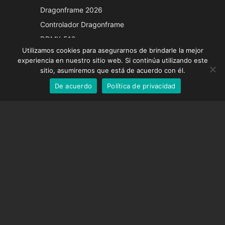
Japanese
Dragonframe 2026
Italian
Controlador Dragonframe
French
DDMX-512
Utilizamos cookies para asegurarnos de brindarle la mejor
DMC-32
German
experiencia en nuestro sitio web. Si continúa utilizando este
Tapa de corrección EOS LV
English
sitio, asumiremos que está de acuerdo con él.
De acuerdo
Política de privacidad
Spanish
SOPORTE
Centro de Apoyo
Preguntas frecuentes
Tutoriales en vídeo
Encuentre su licencia
Soporte de cámara
EMPRESA