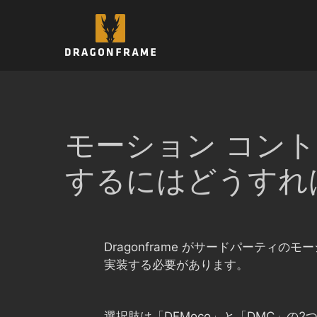
コ
ン
テ
ン
ツ
へ
ス
キ
モーション コントロ
ッ
プ
するにはどうすれ
Dragonframe がサードパーテ
実装する必要があります。
選択肢は「DFMoco」と「DMC」の2