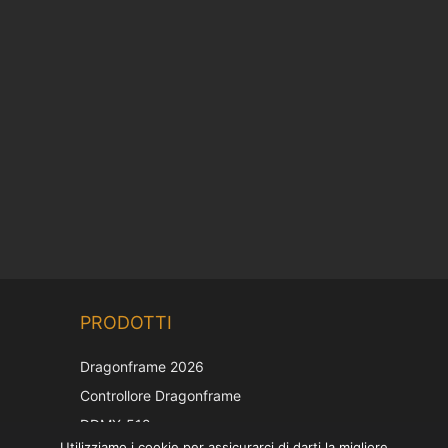
Chinese
PRODOTTI
Korean
Japanese
Dragonframe 2026
French
Controllore Dragonframe
Spanish
DDMX-512
Utilizziamo i cookie per assicurarci di darti la migliore