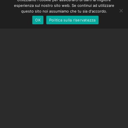
DMC-32
German
esperienza sul nostro sito web. Se continui ad utilizzare
Cappuccio di correzione EOS LV
English
questo sito noi assumiamo che tu sia d'accordo.
OK
Politica sulla riservatezza
Italian
SOSTEGNO
Centro di supporto
Domande frequenti
Tutorial video
Trova la tua licenza
Supporto fotocamera
AZIENDA
Chi siamo
Contattaci
Termini e Condizioni