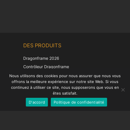
Chinese
DES PRODUITS
Korean
Japanese
Dragonframe 2026
Italian
Contrôleur Dragonframe
Spanish
DDMX-512
Nous utilisons des cookies pour nous assurer que nous vous
offrons la meilleure expérience sur notre site Web. Si vous
DMC-32
German
continuez à utiliser ce site, nous supposerons que vous en
Capuchon de correction EOS LV
English
êtes satisfait.
D'accord
Politique de confidentialité
French
SUPPORT
Centre de soutien