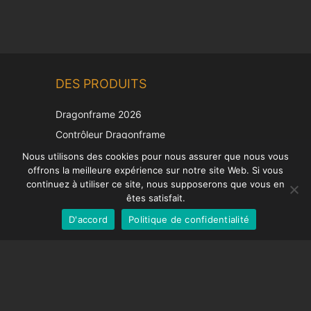
Chinese
DES PRODUITS
Korean
Japanese
Dragonframe 2026
Italian
Contrôleur Dragonframe
Spanish
DDMX-512
Nous utilisons des cookies pour nous assurer que nous vous
offrons la meilleure expérience sur notre site Web. Si vous
DMC-32
German
continuez à utiliser ce site, nous supposerons que vous en
Capuchon de correction EOS LV
English
êtes satisfait.
D'accord
Politique de confidentialité
French
SUPPORT
Centre de soutien
Questions fréquemment posées