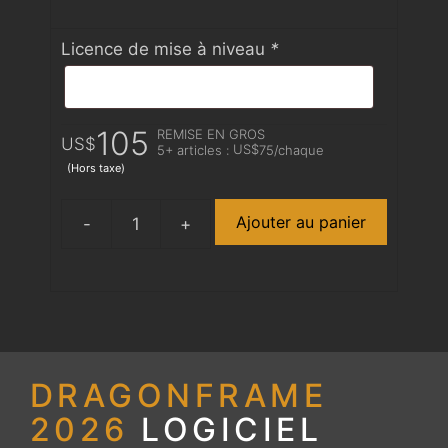
Licence de mise à niveau
*
Le
Le
105
REMISE EN GROS
US$
US$
5+ articles :
75
/chaque
(Hors taxe)
prix
prix
Ajouter au panier
d'origine
actuel
quantité
de
était
est
Dragonframe
2026
:
de
Upgrade
+
US$130.
:
Bluetooth/USB
DRAGONFRAME
Controller
2026
LOGICIEL
US$105.