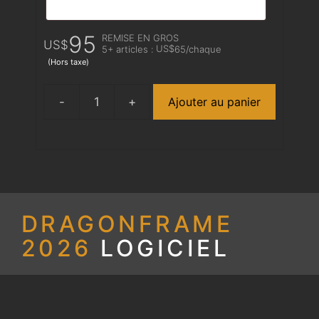
95
REMISE EN GROS
US$
US$
5+ articles :
65
/chaque
(Hors taxe)
Ajouter au panier
quantité
de
Dragonframe
2026
Upgrade
DRAGONFRAME
2026
LOGICIEL