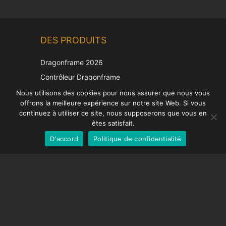
Chinese
DES PRODUITS
Korean
Japanese
Dragonframe 2026
Italian
Contrôleur Dragonframe
Spanish
DDMX-512
Nous utilisons des cookies pour nous assurer que nous vous
offrons la meilleure expérience sur notre site Web. Si vous
DMC-32
German
continuez à utiliser ce site, nous supposerons que vous en
Capuchon de correction EOS LV
English
êtes satisfait.
D'accord
Politique de confidentialité
French
SUPPORT
Centre de soutien
Questions fréquemment posées
Tutoriels vidéos
Trouvez votre licence