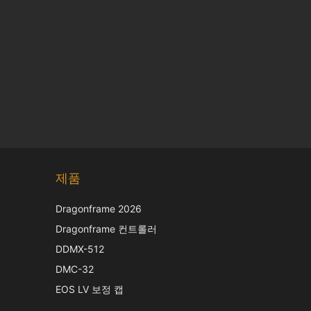
제품
Dragonframe 2026
Chinese
Dragonframe 컨트롤러
Japanese
DDMX-512
Italian
DMC-32
French
EOS LV 보정 캡
Spanish