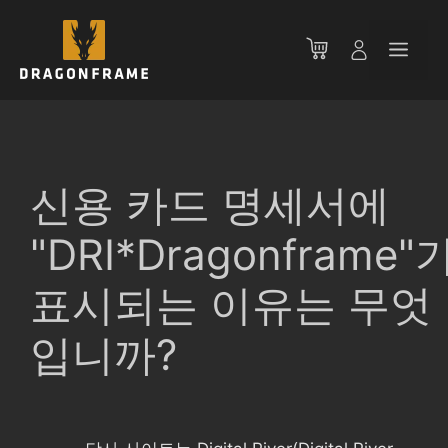
컨
텐
메
츠
로
뉴
건
너
뛰
기
신용 카드 명세서에
"DRI*Dragonframe"
표시되는 이유는 무엇
입니까?