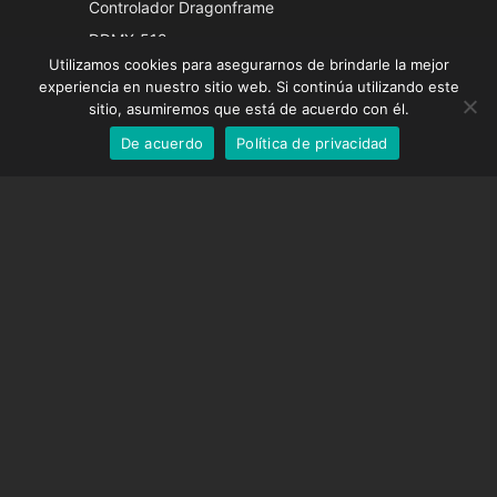
Controlador Dragonframe
French
DDMX-512
Utilizamos cookies para asegurarnos de brindarle la mejor
DMC-32
German
experiencia en nuestro sitio web. Si continúa utilizando este
Tapa de corrección EOS LV
English
sitio, asumiremos que está de acuerdo con él.
De acuerdo
Política de privacidad
Spanish
SOPORTE
Centro de Apoyo
Preguntas frecuentes
Tutoriales en vídeo
Encuentre su licencia
Soporte de cámara
EMPRESA
Sobre nosotros