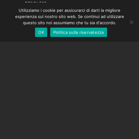
Spanish
DDMX-512
Utilizziamo i cookie per assicurarci di darti la migliore
DMC-32
German
esperienza sul nostro sito web. Se continui ad utilizzare
Cappuccio di correzione EOS LV
English
questo sito noi assumiamo che tu sia d'accordo.
OK
Politica sulla riservatezza
Italian
SOSTEGNO
Centro di supporto
Domande frequenti
Tutorial video
Trova la tua licenza
Supporto fotocamera
AZIENDA
Chi siamo
Contattaci