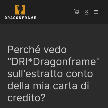
Vai
al
Men
contenuto
Perché vedo
"DRI*Dragonframe"
sull'estratto conto
della mia carta di
credito?