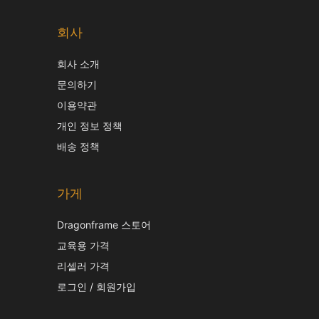
회사
회사 소개
문의하기
이용약관
개인 정보 정책
배송 정책
가게
C
Dragonframe 스토어
J
교육용 가격
It
리셀러 가격
로그인 / 회원가입
F
S