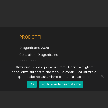
Chinese
PRODOTTI
Korean
Japanese
Dragonframe 2026
French
Controllore Dragonframe
Spanish
DDMX-512
Utilizziamo i cookie per assicurarci di darti la migliore
DMC-32
German
esperienza sul nostro sito web. Se continui ad utilizzare
Cappuccio di correzione EOS LV
English
questo sito noi assumiamo che tu sia d'accordo.
OK
Politica sulla riservatezza
Italian
SOSTEGNO
Centro di supporto