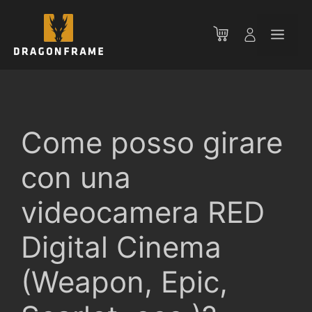
Vai
al
Men
contenuto
Come posso girare
con una
videocamera RED
Digital Cinema
(Weapon, Epic,