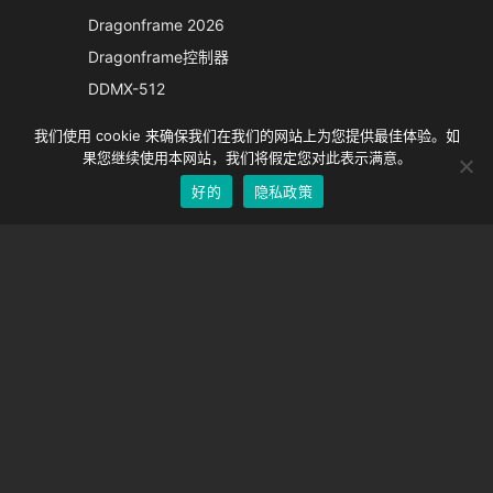
Italian
Dragonframe 2026
French
Dragonframe控制器
Spanish
DDMX-512
DMC-32
German
我们使用 cookie 来确保我们在我们的网站上为您提供最佳体验。如
EOS LV 校正帽
English
果您继续使用本网站，我们将假定您对此表示满意。
好的
隐私政策
Chinese
支持
支持中心
经常问的问题
视频教程
找到你的执照
相机支持
公司