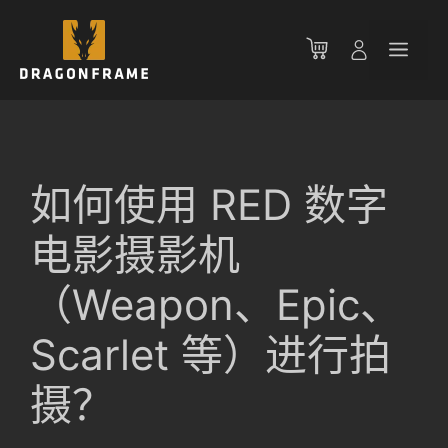
跳
至
菜
内
容
单
如何使用 RED 数字
电影摄影机
（Weapon、Epic、
Scarlet 等）进行拍
摄？