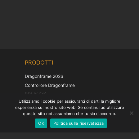
Chinese
PRODOTTI
Korean
Japanese
Dragonframe 2026
French
Controllore Dragonframe
Spanish
DDMX-512
Utilizziamo i cookie per assicurarci di darti la migliore
DMC-32
German
esperienza sul nostro sito web. Se continui ad utilizzare
Cappuccio di correzione EOS LV
English
questo sito noi assumiamo che tu sia d'accordo.
OK
Politica sulla riservatezza
Italian
SOSTEGNO