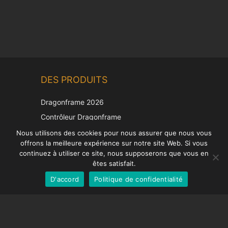
Chinese
DES PRODUITS
Korean
Japanese
Dragonframe 2026
Italian
Contrôleur Dragonframe
Spanish
DDMX-512
Nous utilisons des cookies pour nous assurer que nous vous
offrons la meilleure expérience sur notre site Web. Si vous
DMC-32
German
continuez à utiliser ce site, nous supposerons que vous en
Capuchon de correction EOS LV
English
êtes satisfait.
D'accord
Politique de confidentialité
French
SUPPORT
Centre de soutien