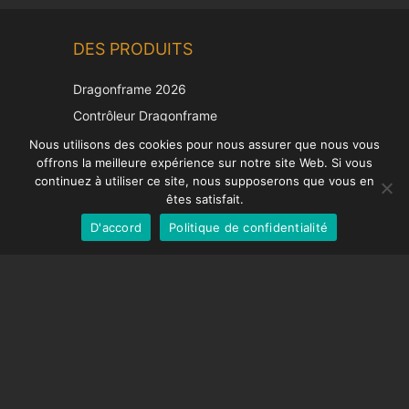
Chinese
DES PRODUITS
Korean
Japanese
Dragonframe 2026
Italian
Contrôleur Dragonframe
Spanish
DDMX-512
Nous utilisons des cookies pour nous assurer que nous vous
offrons la meilleure expérience sur notre site Web. Si vous
DMC-32
German
continuez à utiliser ce site, nous supposerons que vous en
Capuchon de correction EOS LV
English
êtes satisfait.
D'accord
Politique de confidentialité
French
SUPPORT
Centre de soutien
Questions fréquemment posées
Tutoriels vidéos
Trouvez votre licence
Prise en charge de la caméra