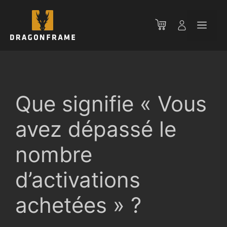
Aller
au
Men
contenu
Que signifie « Vous
avez dépassé le
nombre
d’activations
achetées » ?