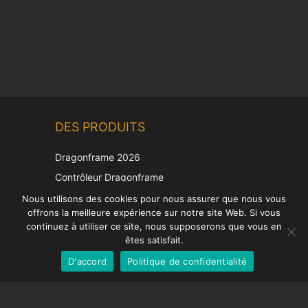
Chinese
DES PRODUITS
Korean
Japanese
Dragonframe 2026
Italian
Contrôleur Dragonframe
Spanish
DDMX-512
Nous utilisons des cookies pour nous assurer que nous vous
offrons la meilleure expérience sur notre site Web. Si vous
DMC-32
German
continuez à utiliser ce site, nous supposerons que vous en
Capuchon de correction EOS LV
English
êtes satisfait.
D'accord
Politique de confidentialité
French
SUPPORT