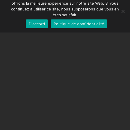
offrons la meilleure expérience sur notre site Web. Si vous
DMC-32
German
continuez à utiliser ce site, nous supposerons que vous en
Capuchon de correction EOS LV
English
êtes satisfait.
D'accord
Politique de confidentialité
French
SUPPORT
Centre de soutien
Questions fréquemment posées
Tutoriels vidéos
Trouvez votre licence
Prise en charge de la caméra
COMPAGNIE
À propos de nous
Nous contacter
Termes et conditions