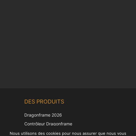
Chinese
DES PRODUITS
Korean
Japanese
Dragonframe 2026
Italian
Contrôleur Dragonframe
Spanish
DDMX-512
Nous utilisons des cookies pour nous assurer que nous vous