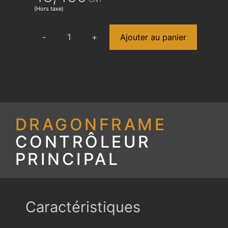
(Hors taxe)
Ajouter au panier
quantité
de
DMC-
32
DRAGONFRAME
CONTRÔLEUR
PRINCIPAL
Caractéristiques