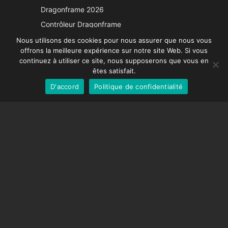
Japanese
Dragonframe 2026
Italian
Contrôleur Dragonframe
Spanish
DDMX-512
Nous utilisons des cookies pour nous assurer que nous vous
offrons la meilleure expérience sur notre site Web. Si vous
DMC-32
German
continuez à utiliser ce site, nous supposerons que vous en
Capuchon de correction EOS LV
English
êtes satisfait.
D'accord
Politique de confidentialité
French
SUPPORT
Centre de soutien
Questions fréquemment posées
Tutoriels vidéos
Trouvez votre licence
Prise en charge de la caméra
COMPAGNIE