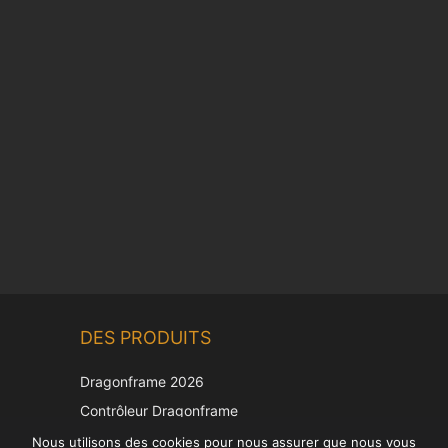
Chinese
DES PRODUITS
Korean
Japanese
Dragonframe 2026
Italian
Contrôleur Dragonframe
Spanish
DDMX-512
Nous utilisons des cookies pour nous assurer que nous vous