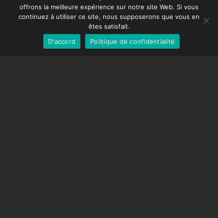
offrons la meilleure expérience sur notre site Web. Si vous
DMC-32
German
continuez à utiliser ce site, nous supposerons que vous en
Capuchon de correction EOS LV
English
êtes satisfait.
D'accord
Politique de confidentialité
French
SUPPORT
Centre de soutien
Questions fréquemment posées
Tutoriels vidéos
Trouvez votre licence
Prise en charge de la caméra
COMPAGNIE
À propos de nous
Nous contacter
Termes et conditions