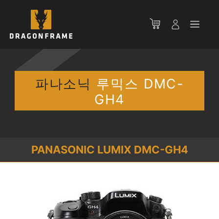
컨
텐
메
츠
로
뉴
건
너
뛰
파나소닉
루믹스 DMC-
기
GH4
PANASONIC LUMIX DMC-GH4