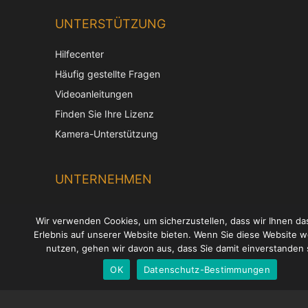
UNTERSTÜTZUNG
Hilfecenter
Häufig gestellte Fragen
Videoanleitungen
Chin
Finden Sie Ihre Lizenz
Kamera-Unterstützung
Kore
Jap
UNTERNEHMEN
Itali
Fren
Über uns
Wir verwenden Cookies, um sicherzustellen, dass wir Ihnen da
Span
Kontaktiere uns
Erlebnis auf unserer Website bieten. Wenn Sie diese Website w
Engl
nutzen, gehen wir davon aus, dass Sie damit einverstanden 
Geschäftsbedingungen
Datenschutz-Bestimmungen
OK
Datenschutz-Bestimmungen
Ger
Versandbedingungen