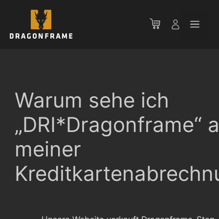
Zum
Inhalt
Men
springen
Warum sehe ich
„DRI*Dragonframe“ a
meiner
Kreditkartenabrechn