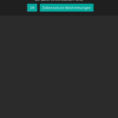
OK
Datenschutz-Bestimmungen
German
UNTERSTÜTZUNG
Hilfecenter
Häufig gestellte Fragen
Videoanleitungen
Finden Sie Ihre Lizenz
Kamera-Unterstützung
UNTERNEHMEN
Über uns
Kontaktiere uns
Geschäftsbedingungen
Datenschutz-Bestimmungen
Versandbedingungen