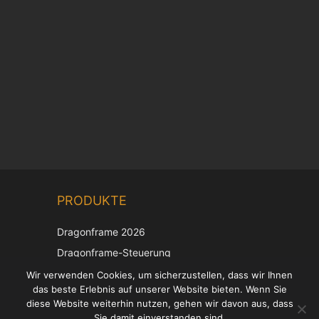
Chinese
PRODUKTE
Korean
Japanese
Dragonframe 2026
Italian
Dragonframe-Steuerung
French
DDMX-512
Wir verwenden Cookies, um sicherzustellen, dass wir Ihnen
das beste Erlebnis auf unserer Website bieten. Wenn Sie
DMC-32
Spanish
diese Website weiterhin nutzen, gehen wir davon aus, dass
EOS LV-Korrekturkappe
English
Sie damit einverstanden sind.