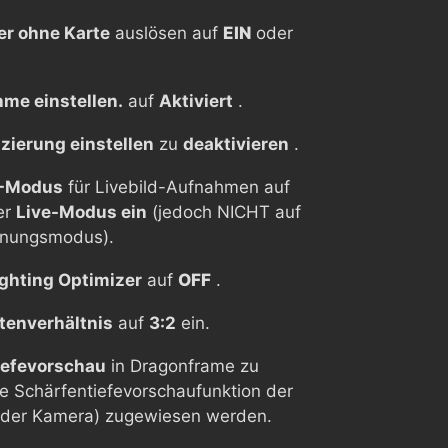
er ohne Karte
auslösen auf
EIN
oder
me einstellen.
auf
Aktiviert
.
ierung einstellen
zu
deaktivieren
.
-Modus
für Livebild-Aufnahmen auf
er
Live-Modus ein
(jedoch NICHT auf
nnungsmodus).
ighting Optimizer
auf
OFF
.
tenverhältnis
auf
3:2
ein.
iefevorschau
in Dragonframe zu
ie Schärfentiefevorschaufunktion der
 der Kamera) zugewiesen werden.