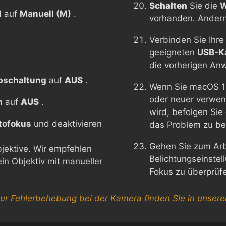
Schalten
Sie die
d
auf
Manuell (M)
.
vorhanden. Andern
Verbinden Sie Ihr
geeigneten
USB-K
die vorherigen An
bschaltung
auf
AUS
.
Wenn Sie macOS 1
oder neuer verwen
n
auf
AUS
.
wird, befolgen Si
tofokus
und deaktivieren
das Problem zu b
Gehen Sie zum Arb
Objektive. Wir empfehlen
Belichtungseinste
in Objektiv mit manueller
Fokus zu überprü
zur Fehlerbehebung bei der Kamera finden Sie in unsere