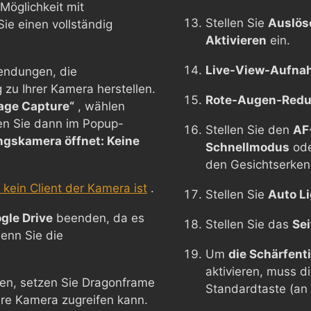
Möglichkeit mit
Stellen Sie
Auslös
e einen vollständig
Aktivieren
ein.
Live-View-Aufnah
endungen, die
zu Ihrer Kamera herstellen.
Rote-Augen-Reduz
age Capture“
, wählen
en Sie dann im Popup-
Stellen Sie den
AF
ngskamera öffnet: Keine
Schnellmodus
od
den Gesichtserke
kein Client der Kamera ist
.
Stellen Sie
Auto L
gle Drive
beenden, da es
Stellen Sie das
Sei
enn Sie die
Um
die Schärfent
aktivieren, muss d
en, setzen Sie Dragonframe
Standardtaste (an
Ihre Kamera zugreifen kann.