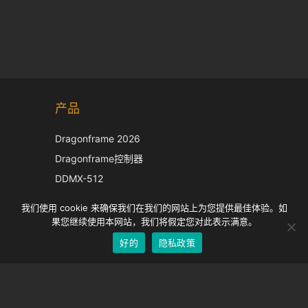
Korean
产品
Japanese
Italian
Dragonframe 2026
French
Dragonframe控制器
Spanish
DDMX-512
DMC-32
German
我们使用 cookie 来确保我们在我们的网站上为您提供最佳体验。如
EOS LV 校正帽
English
果您继续使用本网站，我们将假定您对此表示满意。
好的
隐私政策
Chinese
支持
支持中心