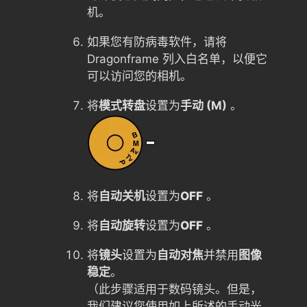
机。
如果您有防病毒软件，请将
Dragonframe 列入白名单，以便它
可以访问您的相机。
将
模式转盘
设置为
手动 (M)
。
将
自动关机
设置为
OFF
。
将
自动旋转
设置为
OFF
。
将
镜头
设置为
自动对焦
并禁用
图像
稳定
。
（此步骤适用于数码镜头。但是，
我们建议您使用如上所述的手动光