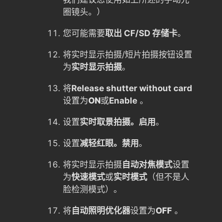
圈镜头。）
您可能需要
取出 CF/SD 存储卡
。
将实时显示拍摄/短片拍摄按钮设置
为
实时显示拍摄
。
将
Release shutter without card
设置为
ON
或
Enable
。
设置
实时取景拍摄。
启用
。
设置
减轻红眼。
禁用
。
将实时显示拍摄
自动对焦模式
设置
为
快速模式
或
实时模式
（但不是人
脸检测模式）。
将
自动照明优化器
设置为
OFF
。