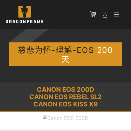
跳
至
菜
内
容
单
慈悲为怀-理解-EOS
200
天
CANON EOS 200D
CANON EOS REBEL SL2
CANON EOS KISS X9