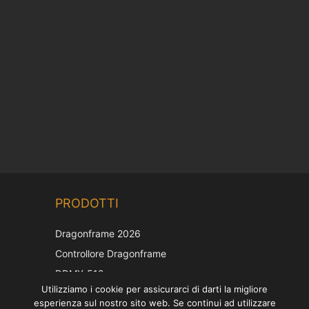
Chinese
PRODOTTI
Korean
Japanese
Dragonframe 2026
French
Controllore Dragonframe
Spanish
DDMX-512
Utilizziamo i cookie per assicurarci di darti la migliore
DMC-32
German
esperienza sul nostro sito web. Se continui ad utilizzare