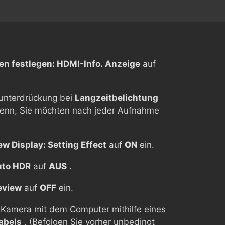
en festlegen: HDMI-Info. Anzeige
auf
hunterdrückung bei
Langzeitbelichtung
 denn, Sie möchten nach jeder Aufnahme
ew Display: Setting Effect
auf
ON
ein.
to HDR
auf
AUS
.
eview
auf
OFF
ein.
e Kamera mit dem Computer mithilfe eines
abels
. (Befolgen Sie vorher unbedingt