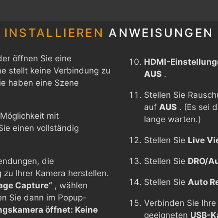
INSTALLIEREN
ANWEISUNGEN
er öffnen Sie eine
HDMI-Einstellung
 stellt keine Verbindung zu
AUS
.
Sie haben eine Szene
Stellen Sie Rausc
auf
AUS
. (Es sei
Möglichkeit mit
lange warten.)
e einen vollständig
Stellen Sie
Live Vi
endungen, die
Stellen Sie
DRO/Au
zu Ihrer Kamera herstellen.
Stellen Sie
Auto R
age Capture“
, wählen
en Sie dann im Popup-
Verbinden Sie Ihr
ngskamera öffnet: Keine
geeigneten
USB-K