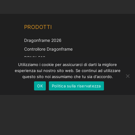
Chinese
PRODOTTI
Korean
Japanese
Dragonframe 2026
French
Controllore Dragonframe
Spanish
DDMX-512
Utilizziamo i cookie per assicurarci di darti la migliore
DMC-32
German
esperienza sul nostro sito web. Se continui ad utilizzare
Cappuccio di correzione EOS LV
English
questo sito noi assumiamo che tu sia d'accordo.
OK
Politica sulla riservatezza
Italian
SOSTEGNO
Centro di supporto
Domande frequenti
Tutorial video
Trova la tua licenza