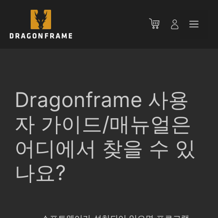
컨
텐
메
츠
로
뉴
건
너
뛰
기
Dragonframe 사용
자 가이드/매뉴얼은
어디에서 찾을 수 있
나요?