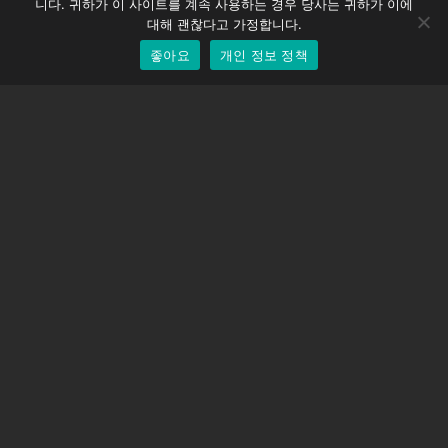
니다. 귀하가 이 사이트를 계속 사용하는 경우 당사는 귀하가 이에
EOS LV 보정 캡
English
대해 괜찮다고 가정합니다.
좋아요
개인 정보 정책
Korean
지원하다
지원 센터
자주 묻는 질문
비디오 자습서
라이선스 찾기
카메라 지원
회사
회사 소개
문의하기
이용약관
개인 정보 정책