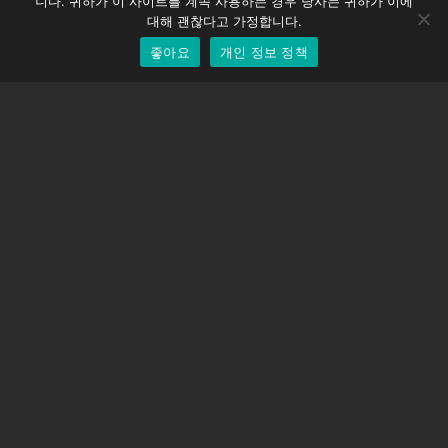
니다. 귀하가 이 사이트를 계속 사용하는 경우 당사는 귀하가 이에
EOS LV 보정 캡
English
대해 괜찮다고 가정합니다.
좋아요
개인 정보 정책
Korean
지원하다
지원 센터
자주 묻는 질문
비디오 자습서
라이선스 찾기
카메라 지원
회사
회사 소개
문의하기
이용약관
개인 정보 정책