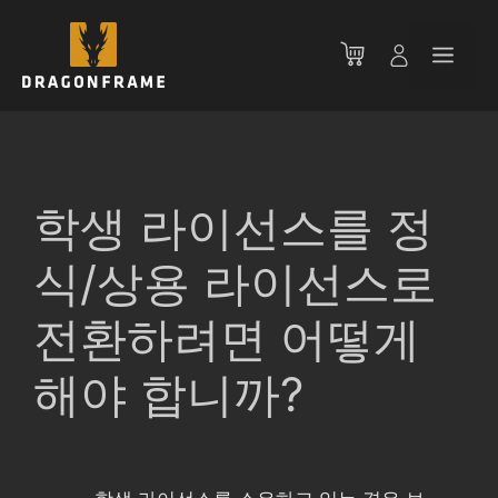
컨
텐
메
츠
로
뉴
건
너
뛰
기
학생 라이선스를 정
식/상용 라이선스로
전환하려면 어떻게
해야 합니까?