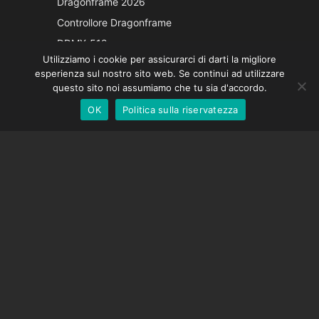
Dragonframe 2026
French
Controllore Dragonframe
Spanish
DDMX-512
Utilizziamo i cookie per assicurarci di darti la migliore
DMC-32
German
esperienza sul nostro sito web. Se continui ad utilizzare
Cappuccio di correzione EOS LV
English
questo sito noi assumiamo che tu sia d'accordo.
OK
Politica sulla riservatezza
Italian
SOSTEGNO
Centro di supporto
Domande frequenti
Tutorial video
Trova la tua licenza
Supporto fotocamera
AZIENDA