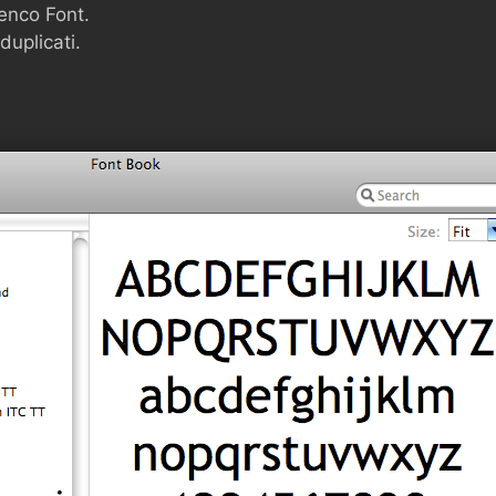
enco Font.
duplicati.