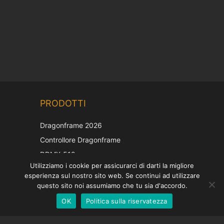
Chinese
PRODOTTI
Korean
Japanese
Dragonframe 2026
French
Controllore Dragonframe
Spanish
DDMX-512
Utilizziamo i cookie per assicurarci di darti la migliore
DMC-32
German
esperienza sul nostro sito web. Se continui ad utilizzare
Cappuccio di correzione EOS LV
English
questo sito noi assumiamo che tu sia d'accordo.
OK
Politica sulla riservatezza
Italian
SOSTEGNO