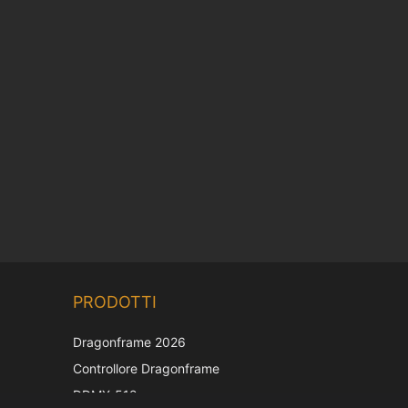
Chinese
PRODOTTI
Korean
Japanese
Dragonframe 2026
French
Controllore Dragonframe
Spanish
DDMX-512