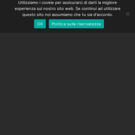
Utilizziamo i cookie per assicurarci di darti la migliore
DMC-32
German
esperienza sul nostro sito web. Se continui ad utilizzare
Cappuccio di correzione EOS LV
English
questo sito noi assumiamo che tu sia d'accordo.
OK
Politica sulla riservatezza
Italian
SOSTEGNO
Centro di supporto
Domande frequenti
Tutorial video
Trova la tua licenza
Supporto fotocamera
AZIENDA
Chi siamo
Contattaci
Termini e Condizioni