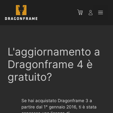
Vai
al
Men
contenuto
L'aggiornamento a
Dragonframe 4 è
gratuito?
Se hai acquistato Dragonframe 3 a
partire dal 1° gennaio 2016, ti è stata