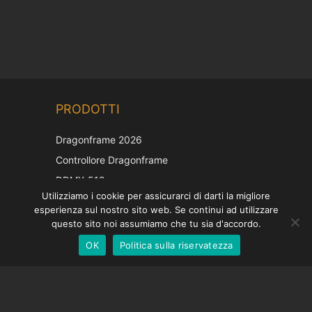
Chinese
PRODOTTI
Korean
Japanese
Dragonframe 2026
French
Controllore Dragonframe
Spanish
DDMX-512
Utilizziamo i cookie per assicurarci di darti la migliore
DMC-32
German
esperienza sul nostro sito web. Se continui ad utilizzare
Cappuccio di correzione EOS LV
English
questo sito noi assumiamo che tu sia d'accordo.
OK
Politica sulla riservatezza
Italian
SOSTEGNO
Centro di supporto