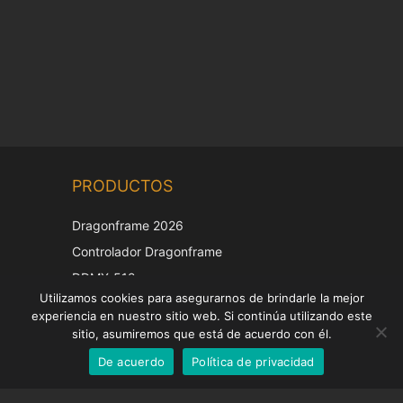
Chinese
PRODUCTOS
Korean
Japanese
Dragonframe 2026
Italian
Controlador Dragonframe
French
DDMX-512
Utilizamos cookies para asegurarnos de brindarle la mejor
DMC-32
German
experiencia en nuestro sitio web. Si continúa utilizando este
Tapa de corrección EOS LV
English
sitio, asumiremos que está de acuerdo con él.
De acuerdo
Política de privacidad
Spanish
SOPORTE