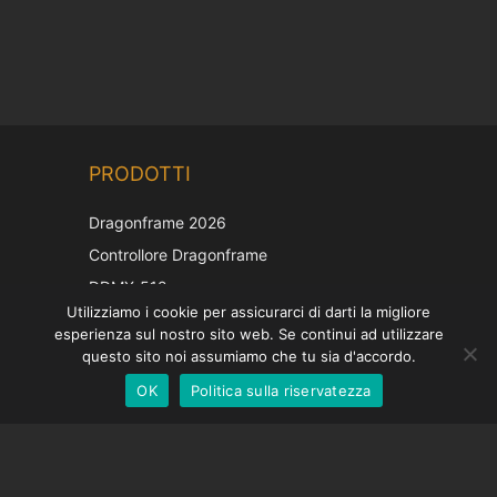
Chinese
PRODOTTI
Korean
Japanese
Dragonframe 2026
French
Controllore Dragonframe
Spanish
DDMX-512
Utilizziamo i cookie per assicurarci di darti la migliore
DMC-32
German
esperienza sul nostro sito web. Se continui ad utilizzare
Cappuccio di correzione EOS LV
English
questo sito noi assumiamo che tu sia d'accordo.
OK
Politica sulla riservatezza
Italian
SOSTEGNO
Centro di supporto