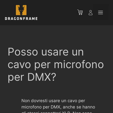
Vai
al
Men
contenuto
Posso usare un
cavo per microfono
per DMX?
Non dovresti usare un cavo per
microfono per DMX, anche se hanno