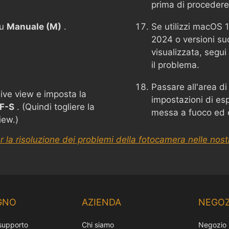
prima di procedere
su
Manuale (M)
.
Se utilizzi macOS 
2024 o versioni su
visualizzata, segui 
il problema.
Passare all'area di
live view e imposta la
impostazioni di esp
F-S
. (Quindi togliere la
messa a fuoco ed e
iew.)
r la risoluzione dei problemi della fotocamera nelle nos
GNO
AZIENDA
NEGOZ
 supporto
Chi siamo
Negozio