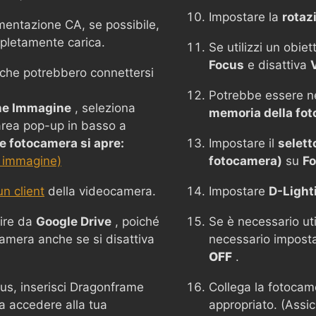
Impostare la
rotaz
mentazione CA, se possibile,
mpletamente carica.
Se utilizzi un obie
Focus
e disattiva
i che potrebbero connettersi
Potrebbe essere n
ne Immagine
, seleziona
memoria della fo
'area pop-up in basso a
 fotocamera si apre:
Impostare il
selett
 immagine)
fotocamera)
su
Fo
n client
della videocamera.
Impostare
D-Light
ire da
Google Drive
, poiché
Se è necessario uti
camera anche se si disattiva
necessario impost
OFF
.
rus, inserisci Dragonframe
Collega la fotoca
a accedere alla tua
appropriato. (Assic