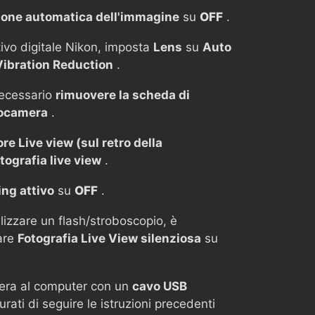
ione automatica dell'immagine
su
OFF
.
ttivo digitale Nikon, imposta
Lens
su
Auto
Vibration Reduction
.
ecessario
rimuovere la scheda di
tocamera
.
ore Live view (sul retro della
tografia live view
.
ing attivo
su
OFF
.
lizzare un flash/stroboscopio, è
are
Fotografia Live View silenziosa
su
mera al computer con un
cavo USB
urati di seguire le istruzioni precedenti