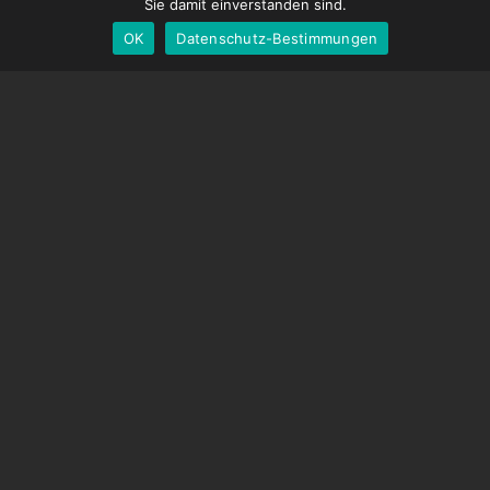
English
Sie damit einverstanden sind.
OK
Datenschutz-Bestimmungen
German
UNTERSTÜTZUNG
Hilfecenter
Häufig gestellte Fragen
Videoanleitungen
Finden Sie Ihre Lizenz
Kamera-Unterstützung
UNTERNEHMEN
Über uns
Kontaktiere uns
Geschäftsbedingungen
Datenschutz-Bestimmungen