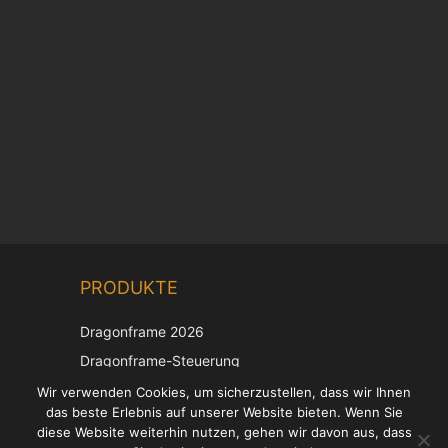
Chinese
PRODUKTE
Korean
Japanese
Dragonframe 2026
Italian
Dragonframe-Steuerung
French
DDMX-512
Wir verwenden Cookies, um sicherzustellen, dass wir Ihnen
das beste Erlebnis auf unserer Website bieten. Wenn Sie
DMC-32
Spanish
diese Website weiterhin nutzen, gehen wir davon aus, dass
EOS LV-Korrekturkappe