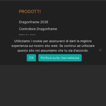
Chinese
PRODOTTI
Korean
Japanese
Dragonframe 2026
French
Controllore Dragonframe
Spanish
DDMX-512
Utilizziamo i cookie per assicurarci di darti la migliore
DMC-32
German
esperienza sul nostro sito web. Se continui ad utilizzare
Cappuccio di correzione EOS LV
English
questo sito noi assumiamo che tu sia d'accordo.
OK
Politica sulla riservatezza
Italian
SOSTEGNO
Centro di supporto
Domande frequenti
Tutorial video
Trova la tua licenza
Supporto fotocamera