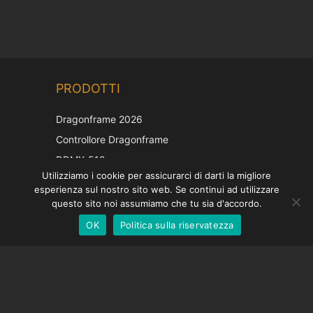
Chinese
PRODOTTI
Korean
Japanese
Dragonframe 2026
French
Controllore Dragonframe
Spanish
DDMX-512
Utilizziamo i cookie per assicurarci di darti la migliore
DMC-32
German
esperienza sul nostro sito web. Se continui ad utilizzare
Cappuccio di correzione EOS LV
English
questo sito noi assumiamo che tu sia d'accordo.
OK
Politica sulla riservatezza
Italian
SOSTEGNO
Centro di supporto
Domande frequenti