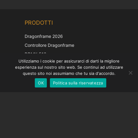
Chinese
PRODOTTI
Korean
Japanese
Dragonframe 2026
French
Controllore Dragonframe
Spanish
DDMX-512
Utilizziamo i cookie per assicurarci di darti la migliore
DMC-32
German
esperienza sul nostro sito web. Se continui ad utilizzare
Cappuccio di correzione EOS LV
English
questo sito noi assumiamo che tu sia d'accordo.
OK
Politica sulla riservatezza
Italian
SOSTEGNO
Centro di supporto
Domande frequenti
Tutorial video
Trova la tua licenza