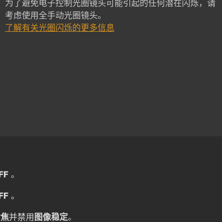
为了避免电子控制光圈镜头可能引起的任何潜在闪烁，请
考虑使用全手动光圈镜头。
了解有关光圈闪烁的更多信息
FF
。
FF
。
对焦
并禁用
图像稳定
。