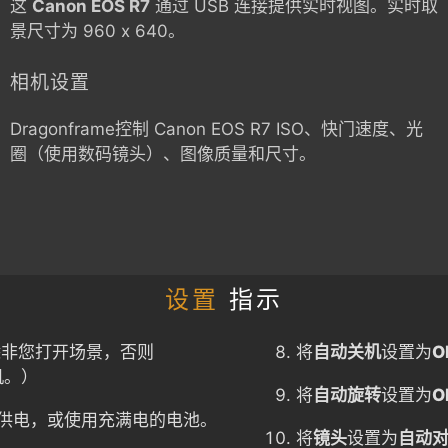
这
Canon EOS R7
通过 USB 连接提供实时视图。实时取
景尺寸为 960 x 640。
相机设置
Dragonframe控制
Canon EOS R7
ISO、快门速度、光
圈（使用数码镜头）、图像质量和尺寸。
设置
指示
除非您打开场景，否则
将
自动关机
设置为
O
机。）
将
自动旋转
设置为
O
供电，或使用充满电的电池。
将
镜头
设置为
自动