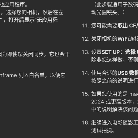
他应用程序。
（此步骤适用于数
，选择您的相机，然后在左
动光圈镜头。）
” ，打开后显示“无应用程
您可能需要
取出 CF
关闭
相机的
WiFi
连
。
设置
SET UP：选择
因为即使您关闭同步，它也会干
除非您这样做，否
使用合适的
USB 数
nframe 列入白名单，以便它
按照之前的说明进
如果您使用的是 macO
2024 或更高版
中的说明解决该问题
继续进入电影摄影
测试拍摄。