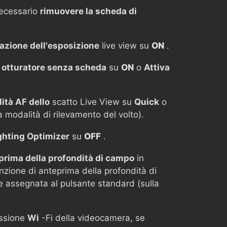
ecessario
rimuovere la scheda di
azione dell'esposizione
live view su
ON
.
o otturatore senza scheda
su
ON
o
Attiva
ità AF dello
scatto Live View su
Quick
o
modalità di rilevamento del volto).
ghting Optimizer
su
OFF
.
eprima della profondità di campo
in
nzione di anteprima della profondità di
 assegnata al pulsante standard (sulla
ssione
Wi
-Fi della videocamera, se