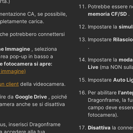
rta.)
Potrebbe essere n
mentazione CA, se possibile,
memoria CF/SD
.
mpletamente carica.
Impostare la
simul
i che potrebbero connettersi
Impostare
Rilasci
.
ne Immagine
, seleziona
'area pop-up in basso a
Impostare la
modal
 fotocamera si apre:
Live
(ma NON sulla 
 immagine)
Impostare
Auto Li
n client
della videocamera.
Per abilitare
l'ant
ire da
Google Drive
, poiché
Dragonframe, la fu
camera anche se si disattiva
campo deve essere
fotocamera).
rus, inserisci Dragonframe
Disattiva
la conne
a accedere alla tua