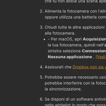
che tu non abbia una scena ape
Alimenta la fotocamera con l'ali
oppure utilizza una batteria co
Chiudi tutte le altre applicazion
alla fotocamera.
- Per macOS, apri
Acquisizio
la tua fotocamera, quindi nell
sinistra seleziona
Connessione
Nessuna applicazione
.
(Vedi
Assicurati che
Dropbox non sia u
Potrebbe essere necessario usc
potrebbe interferire con la foto
la sincronizzazione.
Se disponi di un software antivi
nella whitelist in modo che poss