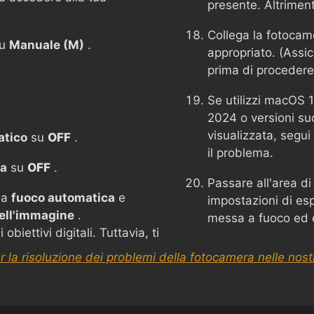
presente. Altrimen
Collega la fotoca
su
Manuale (M)
.
appropriato. (Assic
prima di procedere
Se utilizzi macOS 
2024 o versioni su
visualizzata, segui 
atico
su
OFF
.
il problema.
ca
su
OFF
.
Passare all'area di
 a
fuoco automatica
e
impostazioni di esp
dell'immagine
.
messa a fuoco ed e
biettivi digitali. Tuttavia, ti
r la risoluzione dei problemi della fotocamera nelle nos