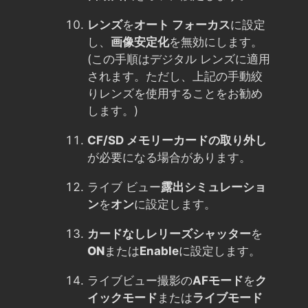
レンズ
を
オート フォーカス
に設定
し、
画像安定化
を無効にします。
(この手順はデジタル レンズに適用
されます。ただし、上記の手動絞
りレンズを使用することをお勧め
します。)
CF/SD メモリーカードの取り外し
が必要になる場合があります。
ライブ ビュー
露出シミュレーショ
ン
を
オン
に設定します。
カードなしレリーズシャッター
を
ON
または
Enable
に設定します。
ライブビュー撮影の
AFモード
を
ク
イックモード
または
ライブモード