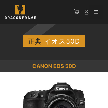
コ
ン
メ
テ
ン
ニ
ツ
へ
ス
正典
イオス50D
ュ
キ
ッ
ー
プ
CANON EOS 50D