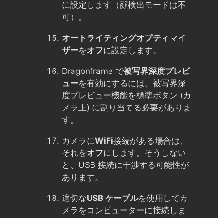
に設定します（顔検出モードは不
可）。
オートライティングオプティマイ
ザー
を
オフ
に設定します。
Dragonframe で
被写界深度プレビ
ュー
を有効にするには、被写界深
度プレビュー機能を標準ボタン (カ
メラ上) に割り当てる必要がありま
す。
カメラに
WiFi
接続がある場合は、
それを
オフ
にします。そうしない
と、USB 接続に干渉する可能性が
あります。
適切な
USB ケーブル
を使用してカ
メラをコンピューターに接続しま