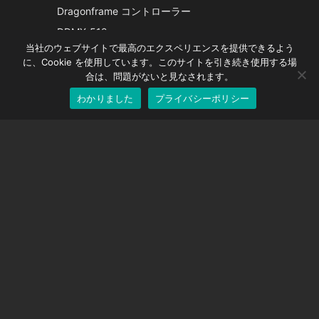
French
Dragonframe コントローラー
Spanish
DDMX-512
当社のウェブサイトで最高のエクスペリエンスを提供できるよう
DMC-32
German
に、Cookie を使用しています。このサイトを引き続き使用する場
EOS LV補正キャップ
English
合は、問題がないと見なされます。
わかりました
プライバシーポリシー
Japanese
サポート
サポートセンター
よくある質問
ビデオチュートリアル
ライセンスを探す
カメラのサポート
会社
私たちに関しては