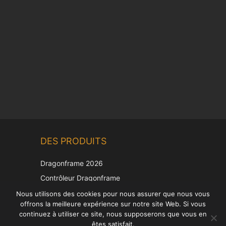
Chinese
DES PRODUITS
Korean
Japanese
Dragonframe 2026
Italian
Contrôleur Dragonframe
Spanish
DDMX-512
Nous utilisons des cookies pour nous assurer que nous vous
offrons la meilleure expérience sur notre site Web. Si vous
DMC-32
German
continuez à utiliser ce site, nous supposerons que vous en
Capuchon de correction EOS LV
English
êtes satisfait.