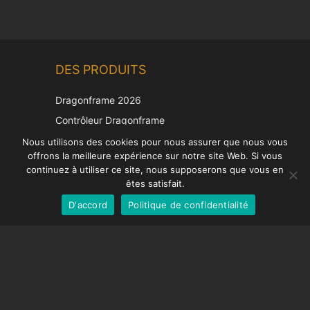
Chinese
DES PRODUITS
Korean
Japanese
Dragonframe 2026
Italian
Contrôleur Dragonframe
Spanish
DDMX-512
Nous utilisons des cookies pour nous assurer que nous vous
offrons la meilleure expérience sur notre site Web. Si vous
DMC-32
German
continuez à utiliser ce site, nous supposerons que vous en
Capuchon de correction EOS LV
English
êtes satisfait.
D'accord
Politique de confidentialité
French
SUPPORT
Centre de soutien
Questions fréquemment posées
Tutoriels vidéos