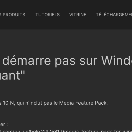
S PRODUITS
TUTORIELS
VITRINE
TÉLÉCHARGEME
démarre pas sur Wind
uant"
0 N, qui n'inclut pas le Media Feature Pack.
er :
soft.com/en-us/help/4475817/media-feature-pack-for-w