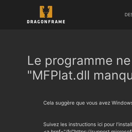
Aller
au
DE
contenu
Le programme ne 
"MFPlat.dll manq
Cela suggère que vous avez Windows 1
Suivez les instructions ici pour l'install
<a href="/fr/”https://support.micro