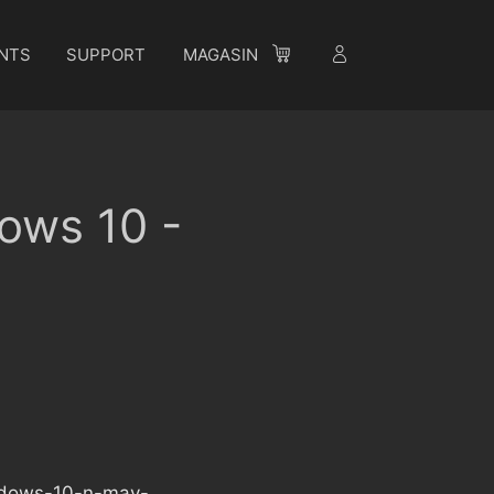
NTS
SUPPORT
MAGASIN
ows 10 -
indows-10-n-may-