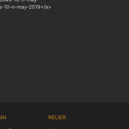
ows-10-n-may-2019</a>
Chinese
Korean
IN
RELIER
Japanese