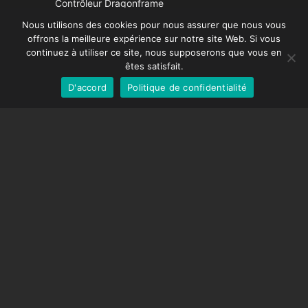
Contrôleur Dragonframe
Spanish
DDMX-512
Nous utilisons des cookies pour nous assurer que nous vous
offrons la meilleure expérience sur notre site Web. Si vous
DMC-32
German
continuez à utiliser ce site, nous supposerons que vous en
Capuchon de correction EOS LV
English
êtes satisfait.
D'accord
Politique de confidentialité
French
SUPPORT
Centre de soutien
Questions fréquemment posées
Tutoriels vidéos
Trouvez votre licence
Prise en charge de la caméra
COMPAGNIE
À propos de nous